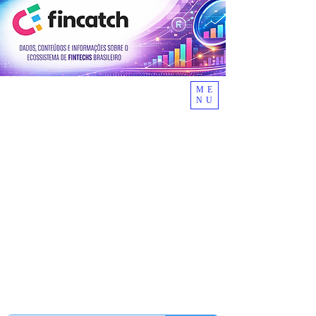
ME
NU