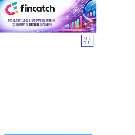
ME
NU