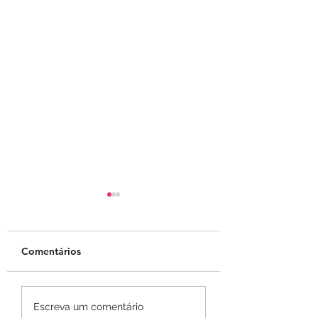
Comentários
ABToken lança
Empresas de tok
Escreva um comentário
Cartilha Parlamentar
florestais aguar