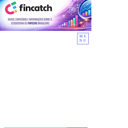
ME
NU