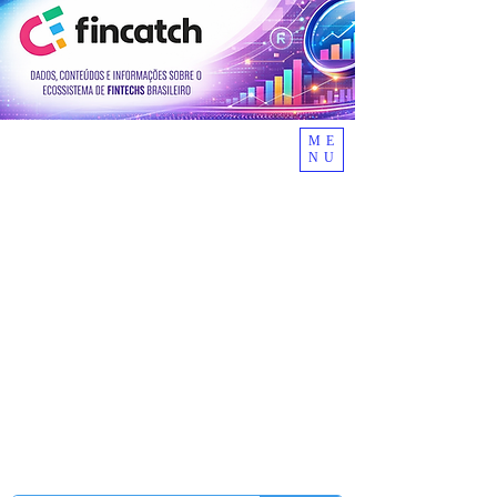
ME
NU