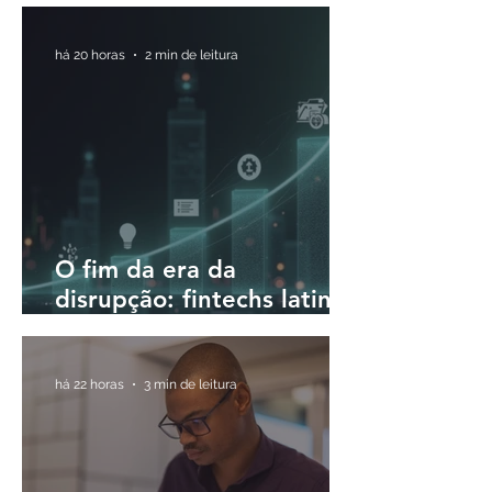
em até 30 minutos
há 20 horas
2 min de leitura
O fim da era da
disrupção: fintechs latino-
americanas passam a
priorizar a rentabilidade
há 22 horas
3 min de leitura