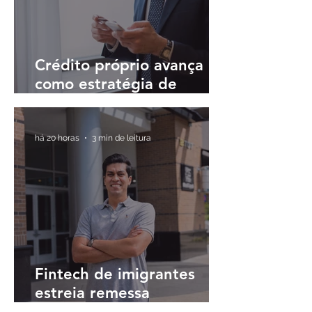
Crédito próprio avança
como estratégia de
fidelização em meio à
digitalização do sistema
financeiro
há 20 horas
3 min de leitura
Fintech de imigrantes
estreia remessa
internacional para o Brasil