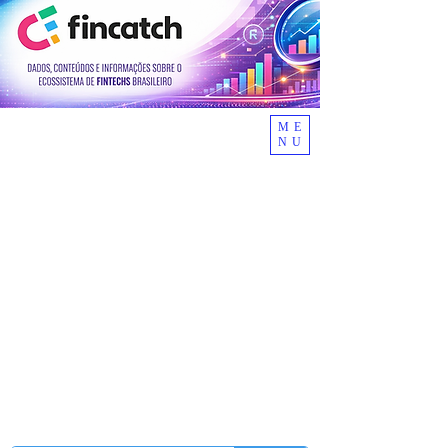
ME
NU