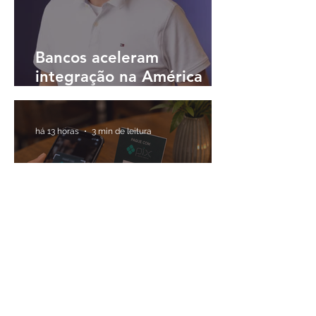
Bancos aceleram
integração na América
Latina e buscam
plataformas únicas para
operar em diferentes
há 13 horas
3 min de leitura
países
Pix amplia participação
nas vendas de bares e
restaurantes e avança em