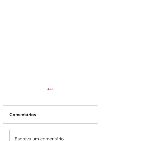
Comentários
ABToken lança
Empresas de tok
Escreva um comentário