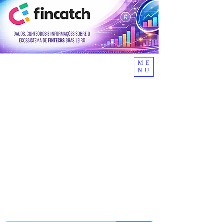
ME
NU