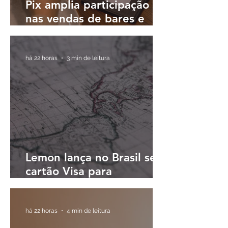
Pix amplia participação
nas vendas de bares e
restaurantes e avança em
todas as regiões do país
há 22 horas
3 min de leitura
Lemon lança no Brasil seu
cartão Visa para
pagamentos em reais e
cashback em dólares
digitais
há 22 horas
4 min de leitura