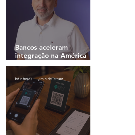
Bancos aceleram
integração na América
Latina e buscam
plataformas únicas para
operar em diferentes
há 2 horas
3 min de leitura
países