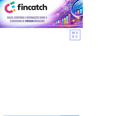
ME
NU