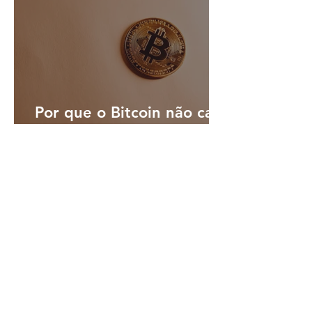
Por que o Bitcoin não caiu
em julho mesmo após mês
turbulento; o que esperar
em agosto?
há 22 horas
3 min de leitura