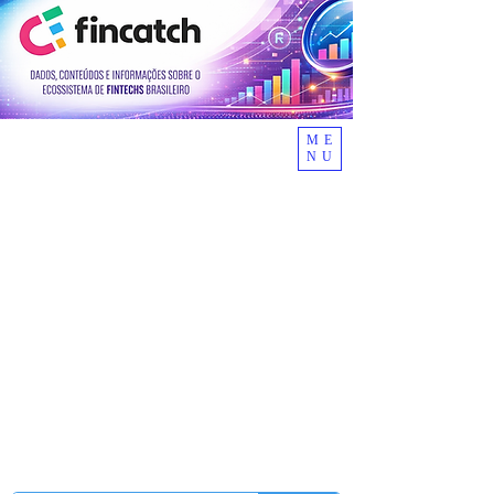
ME
NU