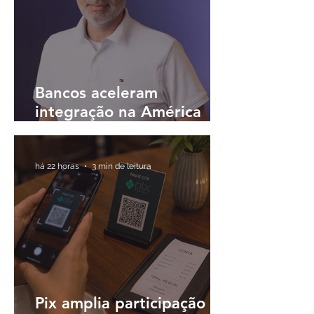
Bancos aceleram
integração na América
Latina e buscam
plataformas únicas para
operar em diferentes
há 22 horas
3 min de leitura
países
Pix amplia participação