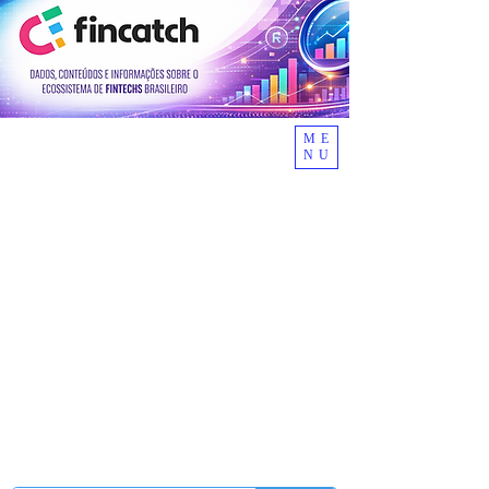
ME
NU