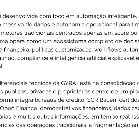
i desenvolvida com foco em automação inteligente, a
o massiva de dados e autonomia operacional para time
motores tradicionais centrados apenas em score ou 
forma opera como um ecossistema completo de decisã
 financeira, políticas customizadas, workflows autom
nuo, compliance e inteligência artificial explicável
l.
diferenciais técnicos da GYRA+ está na consolidação 
 públicas, privadas e proprietárias dentro de um pipe
forma integra bureaus de crédito, SCR Bacen, certidõ
s, Open Finance, demonstrativos financeiros, dados cad
árias e muitas outras informações, em tempo real. Is
ências das operações tradicionais: a fragmentação anal