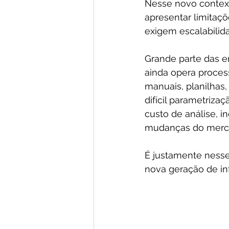
Nesse novo context
apresentar limitaç
exigem escalabilida
Grande parte das em
ainda opera proces
manuais, planilhas
difícil parametriza
custo de análise, i
mudanças do merc
É justamente ness
nova geração de inf