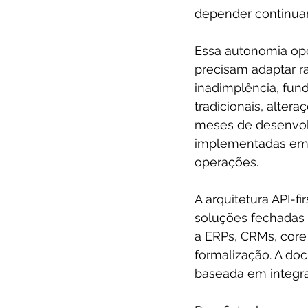
depender continuam
Essa autonomia op
precisam adaptar r
inadimplência, fundi
tradicionais, alte
meses de desenvol
implementadas em t
operações.
A arquitetura API-
soluções fechadas 
a ERPs, CRMs, core 
formalização. A do
baseada em integra