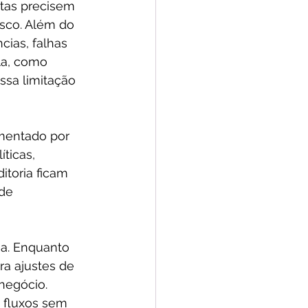
tas precisem 
isco. Além do 
ias, falhas 
a, como 
essa limitação 
mentado por 
ticas, 
itoria ficam 
de 
ma. Enquanto 
a ajustes de 
negócio. 
 fluxos sem 