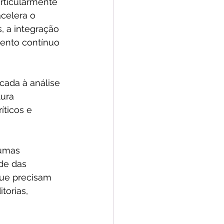
rticularmente 
celera o 
, a integração 
mento contínuo 
icada à análise 
tura 
íticos e 
umas 
ade das 
que precisam 
torias, 