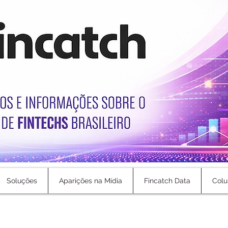
Soluções
Aparições na Mídia
Fincatch Data
Colu