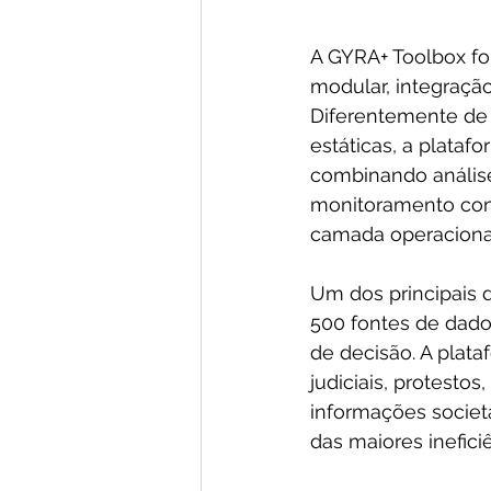
A GYRA+ Toolbox fo
modular, integraçã
Diferentemente de 
estáticas, a plata
combinando análise
monitoramento contí
camada operaciona
Um dos principais 
500 fontes de dados
de decisão. A plata
judiciais, protesto
informações societ
das maiores inefici