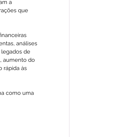
ram a 
rações que 
inanceiras 
ntas, análises 
 legados de 
l, aumento do 
 rápida às 
ona como uma 