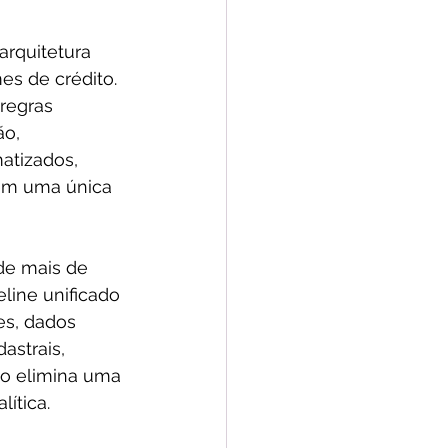
rquitetura 
s de crédito. 
regras 
o, 
atizados, 
 em uma única 
de mais de 
line unificado 
es, dados 
astrais, 
so elimina uma 
ítica.