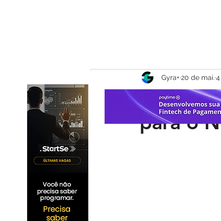
Gyra+
20 de mai.
4
A Evoluç
para o N