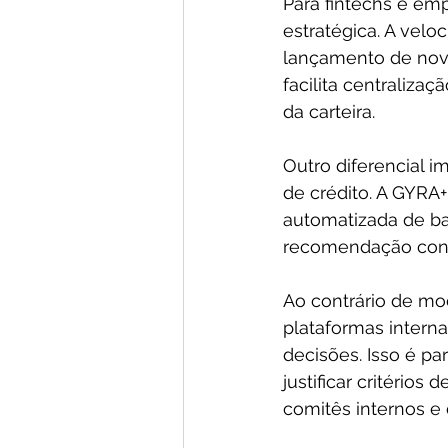
Para fintechs e em
estratégica. A velo
lançamento de novos
facilita centraliza
da carteira.
Outro diferencial im
de crédito. A GYRA+ 
automatizada de bal
recomendação cont
Ao contrário de mo
plataformas interna
decisões. Isso é pa
justificar critérios
comitês internos e