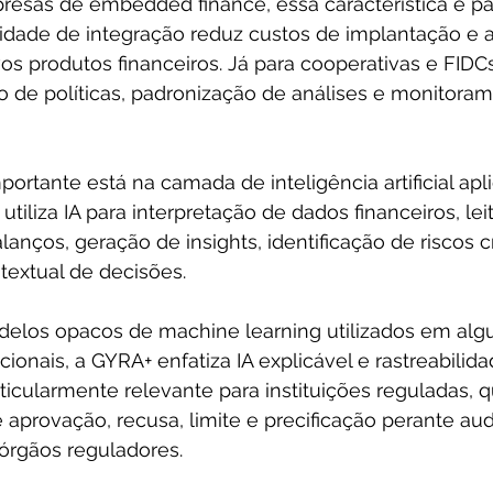
presas de embedded finance, essa característica é pa
cidade de integração reduz custos de implantação e a
 produtos financeiros. Já para cooperativas e FIDCs
ção de políticas, padronização de análises e monitora
portante está na camada de inteligência artificial apl
utiliza IA para interpretação de dados financeiros, lei
anços, geração de insights, identificação de riscos cr
extual de decisões.
delos opacos de machine learning utilizados em alg
cionais, a GYRA+ enfatiza IA explicável e rastreabilid
rticularmente relevante para instituições reguladas, 
 de aprovação, recusa, limite e precificação perante audi
 órgãos reguladores.