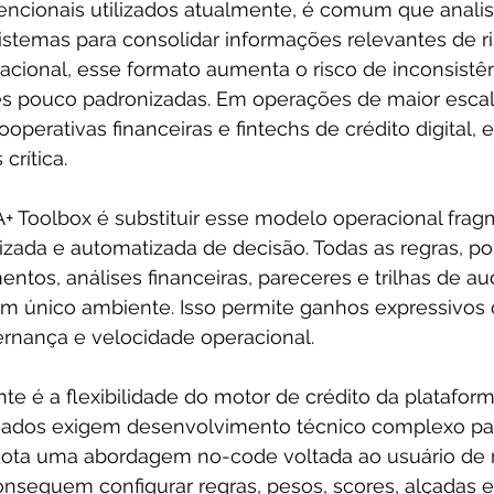
cionais utilizados atualmente, é comum que analis
istemas para consolidar informações relevantes de r
cional, esse formato aumenta o risco de inconsistênc
s pouco padronizadas. Em operações de maior escal
ooperativas financeiras e fintechs de crédito digital, 
crítica.
+ Toolbox é substituir esse modelo operacional frag
izada e automatizada de decisão. Todas as regras, polí
tos, análises financeiras, pareceres e trilhas de aud
 único ambiente. Isso permite ganhos expressivos 
ernança e velocidade operacional.
te é a flexibilidade do motor de crédito da platafor
gados exigem desenvolvimento técnico complexo par
adota uma abordagem no-code voltada ao usuário de 
onseguem configurar regras, pesos, scores, alçadas e