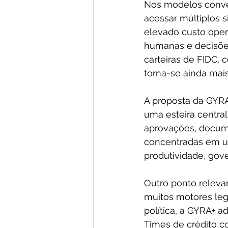
Nos modelos conven
acessar múltiplos s
elevado custo opera
humanas e decisõe
carteiras de FIDC, c
torna-se ainda mais 
A proposta da GYRA
uma esteira central
aprovações, documen
concentradas em um
produtividade, gov
Outro ponto relevan
muitos motores le
política, a GYRA+ 
Times de crédito c