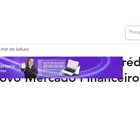
 min de leitura
ão dos Motores de Créd
ovo Mercado Financeiro