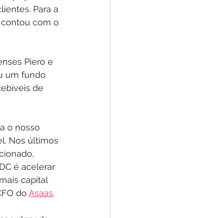
ientes. Para a 
s contou com o 
enses Piero e 
u um fundo 
ebíveis de 
a o nosso 
. Nos últimos 
cionado, 
DC é acelerar 
ais capital 
CFO do 
Asaas
.