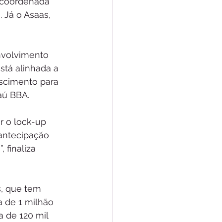
6 coordenada 
. Já o Asaas, 
nvolvimento 
stá alinhada a 
scimento para 
aú BBA.
r o lock-up 
 antecipação 
 finaliza 
s, que tem 
a de 1 milhão 
a de 120 mil 