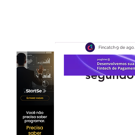
Fincatch
9 de ago.
Asaas le
segundo