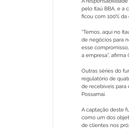
A responsabilidade 
pelo Itaú BBA, e a c
ficou com 100% da 
“Temos, aqui no It
de negócios para no
esse compromisso,
a empresa”, afirma 
Outras séries do f
regulatório de quat
de recebíveis para 
Possamai.
A captação deste f
como um dos objetiv
de clientes nos pró