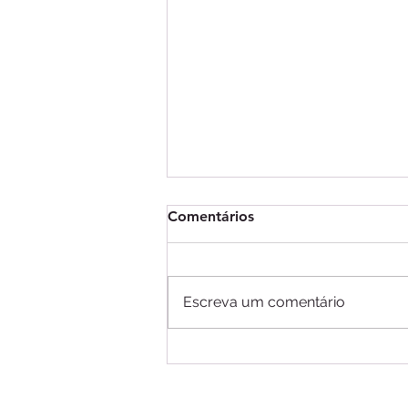
Comentários
Escreva um comentário
O fim da era da disrupção:
fintechs latino-americanas
passam a priorizar a