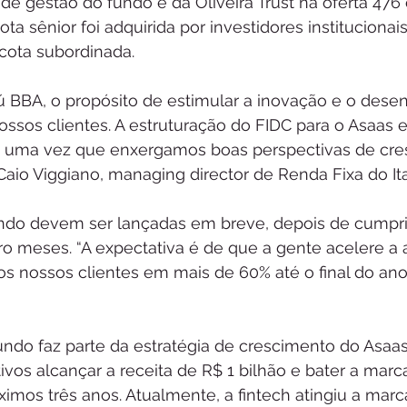
de gestão do fundo é da Oliveira Trust na oferta 47
ota sênior foi adquirida por investidores institucionais
cota subordinada.
aú BBA, o propósito de estimular a inovação e o dese
ssos clientes. A estruturação do FIDC para o Asaas e
 uma vez que enxergamos boas perspectivas de cre
Caio Viggiano, managing director de Renda Fixa do It
undo devem ser lançadas em breve, depois de cumpri
ro meses. “A expectativa é de que a gente acelere a
os nossos clientes em mais de 60% até o final do ano”,
undo faz parte da estratégia de crescimento do Asaa
os alcançar a receita de R$ 1 bilhão e bater a marc
ximos três anos. Atualmente, a fintech atingiu a marc