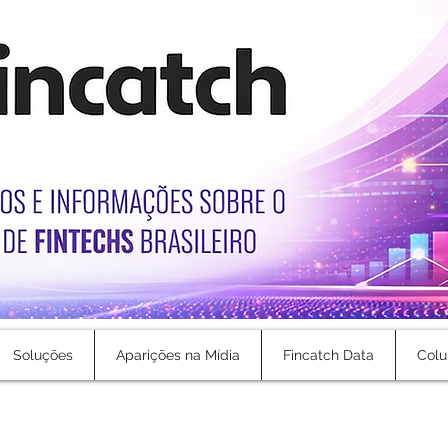
Soluções
Aparições na Mídia
Fincatch Data
Colu