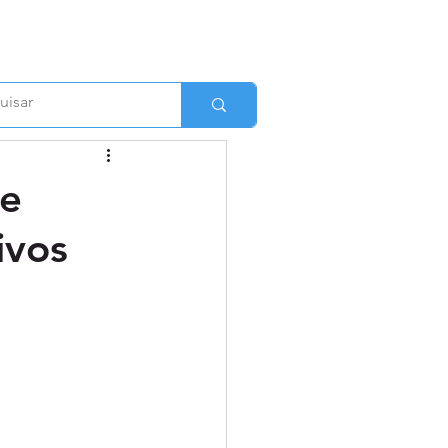
de
ivos