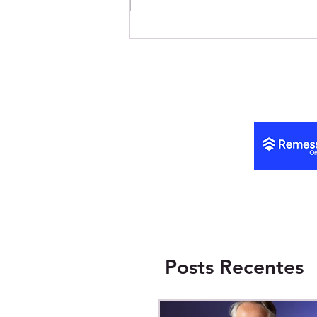
Investidores que acessaram
pré-IPO da SpaceX pela
Hurst Capital confirmam
retorno com estreia
histórica na Bolsa
Posts Recentes