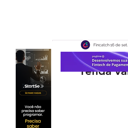
Fincatch
16 de set
Avenue e
renda va