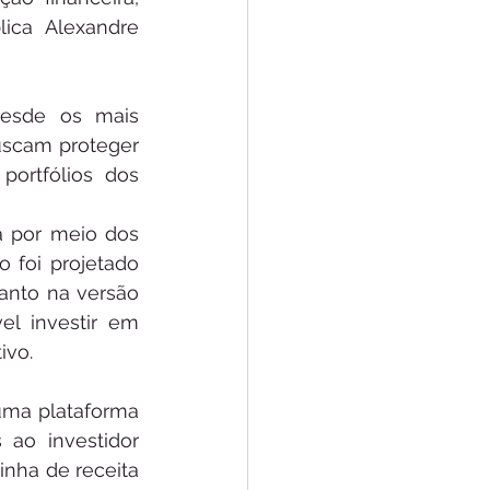
ica Alexandre 
desde os mais 
uscam proteger 
ortfólios dos 
a por meio dos 
 foi projetado 
anto na versão 
l investir em 
ivo.
ma plataforma 
ao investidor 
nha de receita 