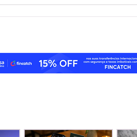
Avenue lança covered calls e
Em n
se torna pioneira no Brasil
apri
ao disponibilizar estratégia
negó
de opções com ativos
assi
internacionais
inve