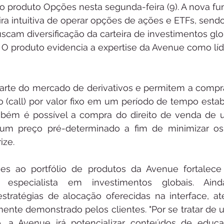
 o produto Opções nesta segunda-feira (9). A nova fu
a intuitiva de operar opções de ações e ETFs, sendo 
scam diversificação da carteira de investimentos glo
 O produto evidencia a expertise da Avenue como líd
rte do mercado de derivativos e permitem a compra
o (call) por valor fixo em um período de tempo estab
m é possível a compra do direito de venda de um
um preço pré-determinado a fim de minimizar os 
ze. 
es ao portfólio de produtos da Avenue fortalec
especialista em investimentos globais. Aind
estratégias de alocação oferecidas na interface, 
amente demonstrado pelos clientes. "Por se tratar de
, a Avenue irá potencializar conteúdos de educaçã