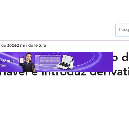
. de 2024
2 min de leitura
xpande seu portifólio 
riável e introduz derivat