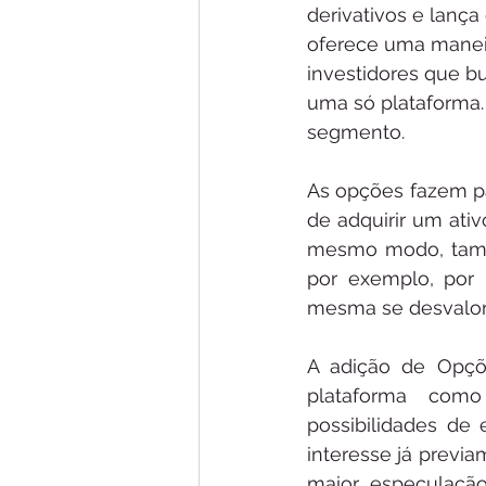
derivativos e lança
oferece uma maneir
investidores que bu
uma só plataforma.
segmento.
As opções fazem pa
de adquirir um ativ
mesmo modo, també
por exemplo, por 
mesma se desvalori
A adição de Opçõ
plataforma como 
possibilidades de 
interesse já previ
maior especulação