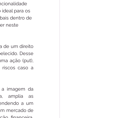
ncionalidade 
ideal para os 
bais dentro de 
er neste 
 de um direito 
elecido. Desse 
a ação (put), 
riscos caso a 
e a imagem da 
a, amplia as 
atendendo a um 
 um mercado de 
o financeira, 