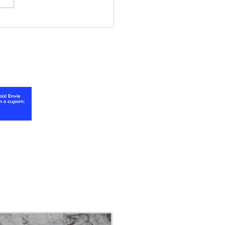
ova fase, Empiricus
mora modelo de
cios e agrupa
naturas de análises de
stimentos