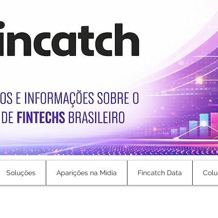
Soluções
Aparições na Mídia
Fincatch Data
Colu