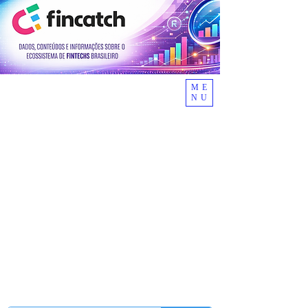
ME
NU