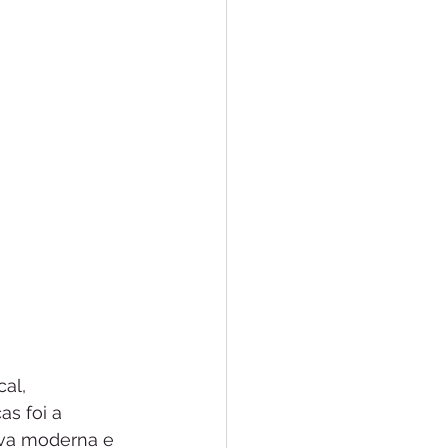
al, 
s foi a 
iva moderna e 