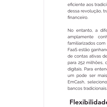
eficiente aos trad
dessa revolução, t
financeiro.
No entanto, a dif
amplamente conh
familiarizados com
FaaS estão ganhand
de contas ativas d
para 252 milhões, 
digitais. Para ent
um pode ser mais 
EmCash, seleciono
bancos tradicionais
 Flexibilida