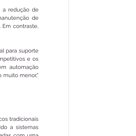
é a redução de 
manutenção de 
 Em contraste, 
l para suporte 
petitivos e os 
 em automação 
 muito menor,” 
s tradicionais 
ido a sistemas 
iadas com uma 