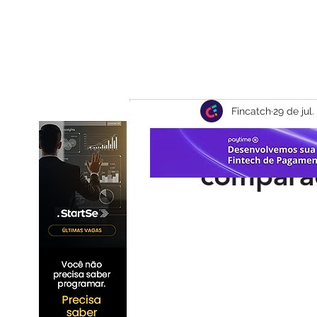
Fincatch
29 de jul
Cinco va
comparaç