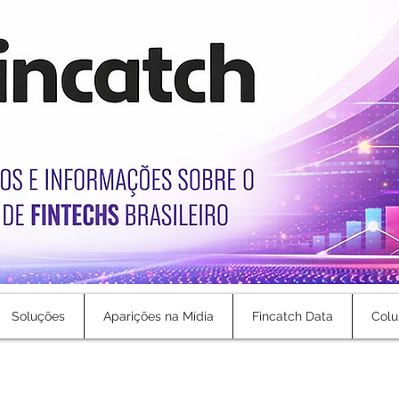
Soluções
Aparições na Mídia
Fincatch Data
Colu