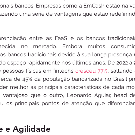
icionais bancos. Empresas como a EmCash estão na v
razendo uma série de vantagens que estão redefinin
erenciação entre as FaaS e os bancos tradicionai
ecida no mercado. Embora muitos consumido
 os bancos tradicionais devido à sua longa presença 
o espaço rapidamente nos últimos anos. De 2022 a 
e pessoas físicas em fintechs
 cresceu 77%
, saltando
cerca de 45% da população bancarizada no Brasil p
ender melhor as principais características de cada m
vantajoso que o outro, Leonardo Aguiar, head de
u os principais pontos de atenção que diferencia
.
de e Agilidade