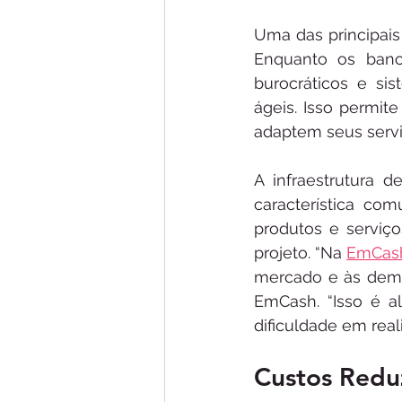
Uma das principais 
Enquanto os banc
burocráticos e sis
ágeis. Isso permit
adaptem seus servi
A infraestrutura 
característica co
produtos e serviç
projeto. “Na 
EmCas
mercado e às deman
EmCash. “Isso é a
dificuldade em reali
Custos Redu