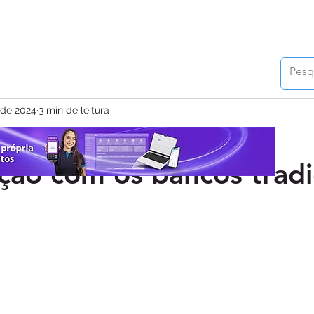
. de 2024
3 min de leitura
ntagens das FaaS em
ão com os bancos tradi