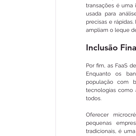
transações é uma in
usada para anális
precisas e rápidas
ampliam o leque de
Inclusão Fin
Por fim, as FaaS d
Enquanto os banc
população com bai
tecnologias como a
todos.
Oferecer microcré
pequenas empres
tradicionais, é um