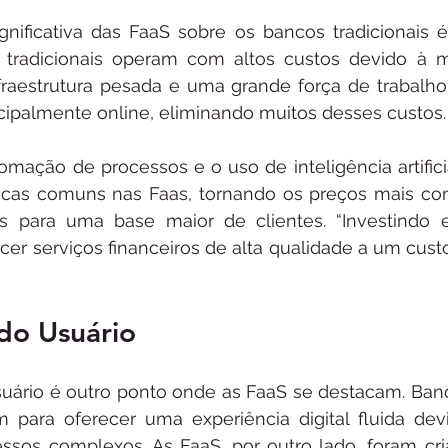
nificativa das FaaS sobre os bancos tradicionais 
 tradicionais operam com altos custos devido à 
nfraestrutura pesada e uma grande força de trabalho.
cipalmente online, eliminando muitos desses custos.
mação de processos e o uso de inteligência artificia
ticas comuns nas Faas, tornando os preços mais com
is para uma base maior de clientes. “Investindo
er serviços financeiros de alta qualidade a um custo
do Usuário
suário é outro ponto onde as FaaS se destacam. Banco
 para oferecer uma experiência digital fluida dev
ssos complexos. As FaaS, por outro lado, foram cr