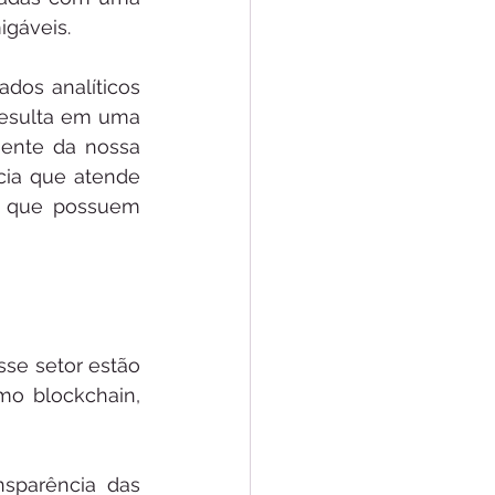
igáveis.
dos analíticos 
resulta em uma 
mente da nossa 
cia que atende 
 que possuem 
se setor estão 
o blockchain, 
sparência das 