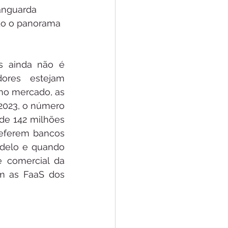
anguarda 
do o panorama 
s ainda não é 
res estejam 
no mercado, as 
2023, o número 
 de 142 milhões 
referem bancos 
odelo e quando 
 comercial da 
m as FaaS dos 