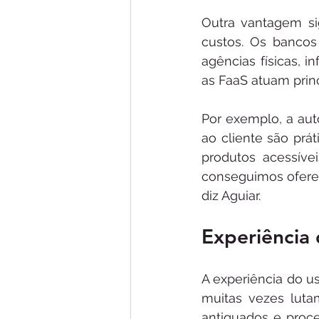
Outra vantagem sig
custos. Os bancos
agências físicas, i
as FaaS atuam prin
Por exemplo, a auto
ao cliente são prá
produtos acessíve
conseguimos oferec
diz Aguiar.
Experiência 
A experiência do u
muitas vezes lutam
antiquados e proce