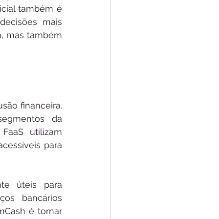
ficial também é 
decisões mais 
ia, mas também 
ão financeira. 
segmentos da 
FaaS utilizam 
cessíveis para 
te úteis para 
os bancários 
mCash é tornar 