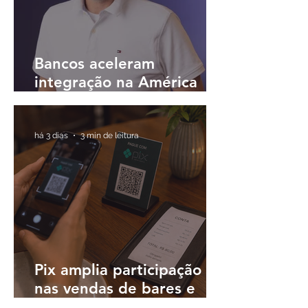
Bancos aceleram
integração na América
Latina e buscam
plataformas únicas para
operar em diferentes
há 3 dias
3 min de leitura
países
Pix amplia participação
nas vendas de bares e
restaurantes e avança em