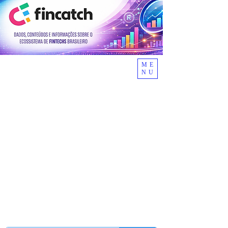
ME
NU