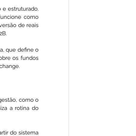
e estruturado. 
funcione como 
versão de reais 
2B.
, que define o 
obre os fundos 
xchange.
gestão, como o 
za a rotina do 
tir do sistema 