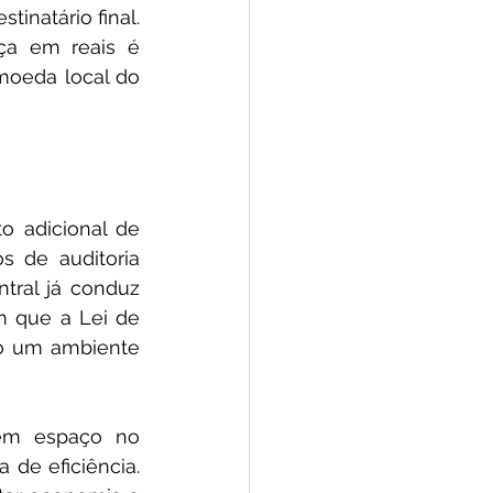
inatário final. 
ça em reais é 
moeda local do 
o adicional de 
s de auditoria 
ral já conduz 
 que a Lei de 
do um ambiente 
em espaço no 
de eficiência. 