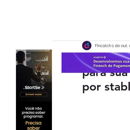
Fincatch
1 de out.
Do real a
para sua
por stab