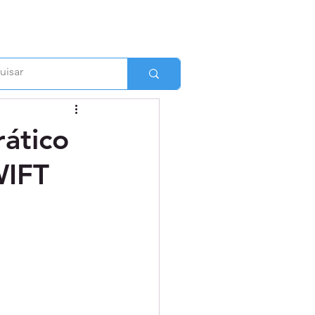
rático
WIFT