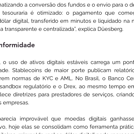
matizando a conversão dos fundos e o envio para o dest
e tesouraria é otimizado: o pagamento que come
ólar digital, transferido em minutos e liquidado na 
 transparente e centralizada”, explica Düesberg. 
nformidade
, o uso de ativos digitais estáveis carrega um pont
ade. Stablecoins de maior porte publicam relatório
rem normas de KYC e AML. No Brasil, o Banco Cent
o sandbox regulatório e o Drex, ao mesmo tempo em
elece diretrizes para prestadores de serviços, crian
s empresas.
arecia improvável que moedas digitais ganhass
vo, hoje elas se consolidam como ferramenta prática 