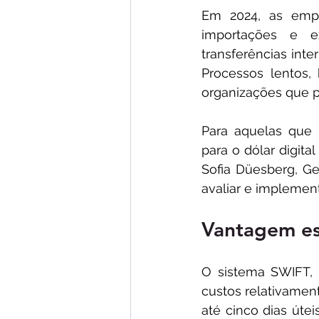
Em 2024, as empr
importações e e
transferências inte
Processos lentos,
organizações que pr
Para aquelas que 
para o dólar digita
Sofia Düesberg, G
avaliar e implement
Vantagem es
O sistema SWIFT, c
custos relativamen
até cinco dias útei