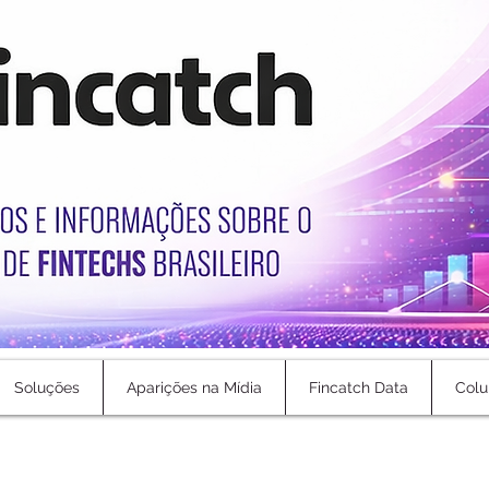
Soluções
Aparições na Mídia
Fincatch Data
Colu