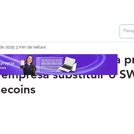
 de 2025
3 min de leitura
o dólar digital: o guia p
 empresa substituir o S
lecoins