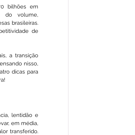
0 bilhões em 
r do volume,
s brasileiras. 
titividade de 
, a transição 
ensando nisso, 
atro dicas para 
ra!
a, lentidão e 
var, em média, 
r transferido. 