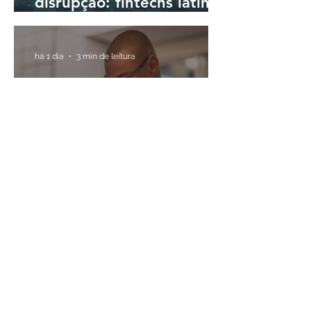
disrupção: fintechs latino-
americanas passam a
priorizar a rentabilidade
há 1 dia
3 min de leitura
A importância de separar
as finanças pessoais das
finanças do negócio
há 2 dias
4 min de leitura