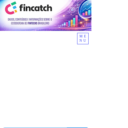
ME
NU