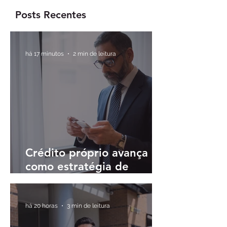
Brasil em até 30
passam a prioriz
minutos
rentabilidade
Posts Recentes
há 17 minutos
2 min de leitura
Crédito próprio avança
como estratégia de
fidelização em meio à
digitalização do sistema
financeiro
há 20 horas
3 min de leitura