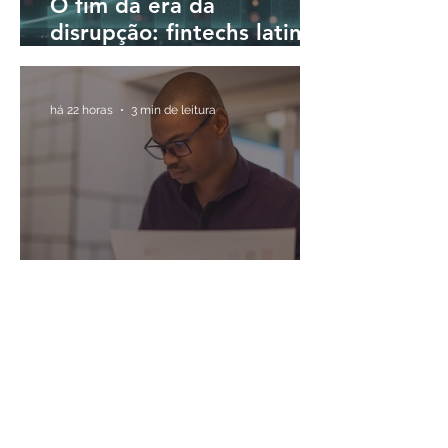
O fim da era da
disrupção: fintechs latino-
americanas passam a
priorizar a rentabilidade
há 22 horas
3 min de leitura
A importância de separar
as finanças pessoais das
finanças do negócio
há 2 dias
4 min de leitura