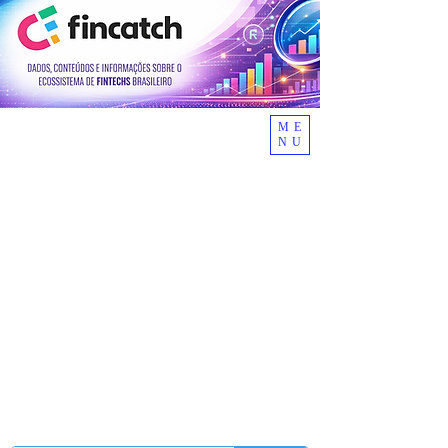
ME
NU