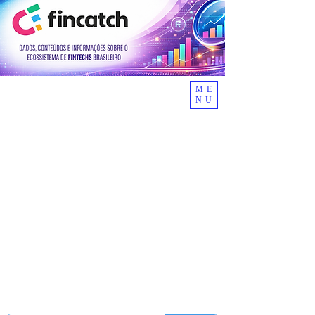
ME
NU