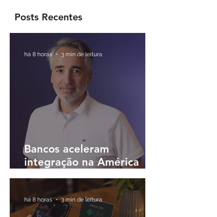
disponibilizar
agrupa assinatur
estratégia de opções
análises de
Posts Recentes
com ativos
investimentos
internacionais
há 8 horas
3 min de leitura
Bancos aceleram
integração na América
Latina e buscam
plataformas únicas para
operar em diferentes
há 8 horas
3 min de leitura
países