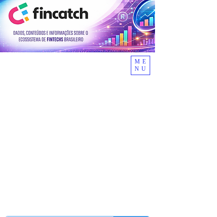
ME
NU