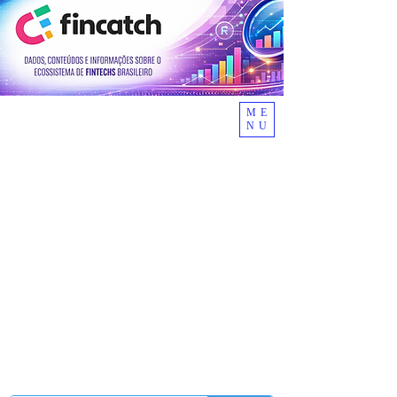
ME
NU