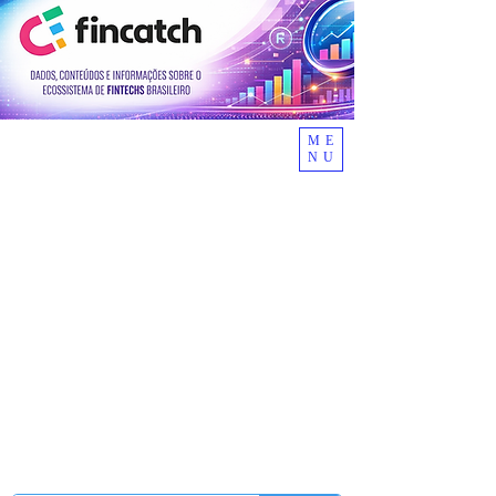
ME
NU