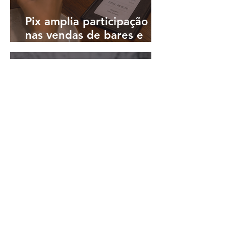
Pix amplia participação
nas vendas de bares e
restaurantes e avança em
todas as regiões do país
há 22 horas
3 min de leitura
Lemon lança no Brasil seu
cartão Visa para
pagamentos em reais e
cashback em dólares
há 22 horas
4 min de leitura