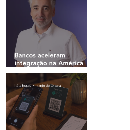
Bancos aceleram
integração na América
Latina e buscam
plataformas únicas para
operar em diferentes
há 2 horas
3 min de leitura
países