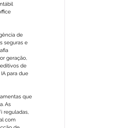
ntábil 
fice 
gência de 
s seguras e 
afia 
or geração, 
editivos de 
IA para due 
rramentas que 
. As 
i reguladas, 
al com 
ecção de 