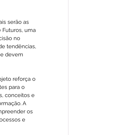
is serão as 
 Futuros, uma 
cisão no 
de tendências, 
que devem 
eto reforça o 
tes para o 
s, conceitos e 
rmação. A 
mpreender os 
ocessos e 