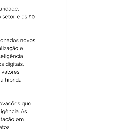
ridade, 
setor, e as 50 
cionados novos 
lização e 
eligência 
 digitais, 
 valores 
a híbrida 
novações que 
igência. As 
putação em 
atos 