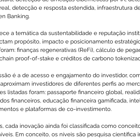
eal, detecção e resposta estendida, infraestrutura d
en Banking.
ce a temática da sustentabilidade e reputação insti
tam propósito, impacto e posicionamento estratégic
foram: finanças regenerativas (ReFi), cálculo de peg
kchain proof-of-stake e créditos de carbono tokeniza
essão é a de acesso e engajamento do investidor, co
 aproximam investidores de diferentes perfis ao mer
es listadas foram: passaporte financeiro global, reali
s financeiros, educação financeira gamificada, intel
imentos e plataformas de co-investimento.
s, cada inovação ainda foi classificada como conceito
eis. Em conceito, os níveis são pesquisa científica ini