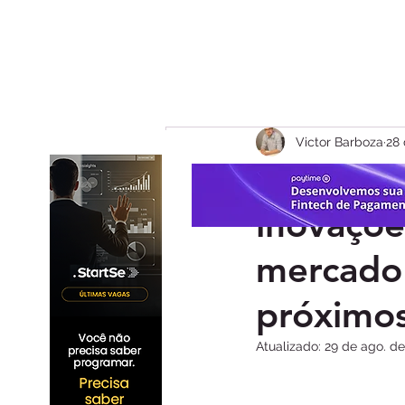
Victor Barboza
28 
Radar d
inovaçõe
mercado 
próximos
Atualizado:
29 de ago. d