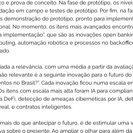
o e prova de conceito. Na fase de protótipo, os nívei
idação em campo e testes de protótipo. Por fim, na fa
nais demonstração do protótipo, pronto para implemen
onal. No momento, os itens mais avançados encont
ra implementação”, que são as inovações open banki
puting, automação robótica e processos no backoffice
ado.
liada a relevância, com uma média a partir da avalia
uão relevante é a seguinte inovação para o futuro d
entos no Brasil?”. Cada inovação ficou numa escala en
 Os itens com escala mais alta foram IA para complian
a DeFi, detecção de ameaças cibernéticas por IA, de
al, e contratos inteligentes.
mais do que antecipar o futuro, é de estimular uma v
iva sobre o presente. Ao ampliar o olhar para além da