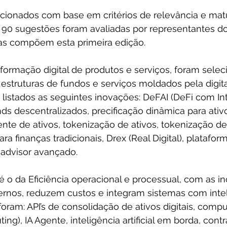
ecionados com base em critérios de relevância e matu
90 sugestões foram avaliadas por representantes do 
s compõem esta primeira edição.
formação digital de produtos e serviços, foram sele
 estruturas de fundos e serviços moldados pela digita
listados as seguintes inovações: DeFAI (DeFi com Int
unds descentralizados, precificação dinâmica para ativos
gente de ativos, tokenização de ativos, tokenização de
ra finanças tradicionais, Drex (Real Digital), plataform
-advisor avançado. 
 o da Eficiência operacional e processual, com as i
ernos, reduzem custos e integram sistemas com intel
foram: API’s de consolidação de ativos digitais, com
g), IA Agente, inteligência artificial em borda, contr