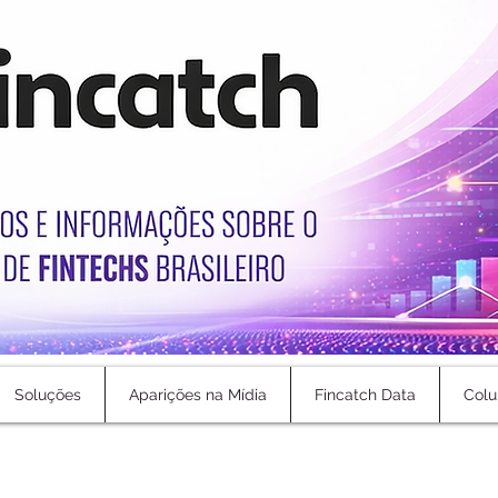
Soluções
Aparições na Mídia
Fincatch Data
Colu