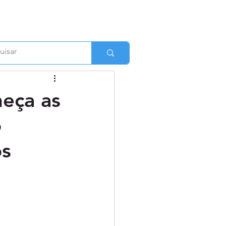
eça as
o
os