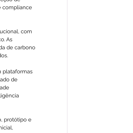
e compliance 
tucional, com 
o. As 
ada de carbono 
dos.
m plataformas 
cado de 
dade 
igência 
, protótipo e 
cial, 