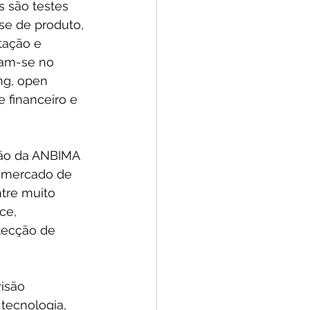
s são testes 
se de produto, 
tação e 
ram-se no 
ng, open 
 financeiro e 
ção da ANBIMA 
o mercado de 
tre muito 
ce, 
tecção de 
isão 
 tecnologia, 