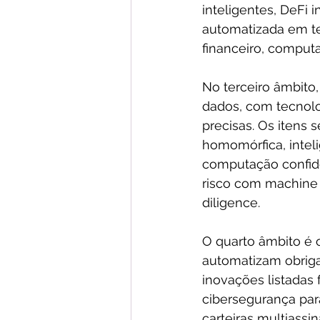
inteligentes, DeFi 
automatizada em te
financeiro, compu
No terceiro âmbito,
dados, com tecnolo
precisas. Os itens s
homomórfica, inteli
computação confiden
risco com machine 
diligence.
O quarto âmbito é 
automatizam obrigaç
inovações listadas 
cibersegurança para
carteiras multiassi