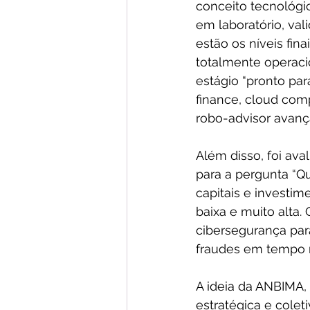
conceito tecnológic
em laboratório, val
estão os níveis fi
totalmente operaci
estágio “pronto pa
finance, cloud com
robo-advisor avanç
Além disso, foi ava
para a pergunta “Q
capitais e investim
baixa e muito alta.
cibersegurança par
fraudes em tempo re
A ideia da ANBIMA, 
estratégica e colet