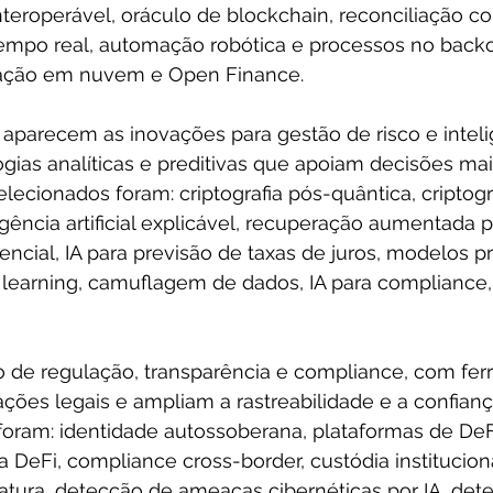
interoperável, oráculo de blockchain, reconciliação co
mpo real, automação robótica e processos no backof
tação em nuvem e Open Finance.
 aparecem as inovações para gestão de risco e inteli
gias analíticas e preditivas que apoiam decisões mai
elecionados foram: criptografia pós-quântica, criptogr
gência artificial explicável, recuperação aumentada p
cial, IA para previsão de taxas de juros, modelos pr
learning, camuflagem de dados, IA para compliance, 
o de regulação, transparência e compliance, com fe
ões legais e ampliam a rastreabilidade e a confiança
foram: identidade autossoberana, plataformas de DeF
 DeFi, compliance cross-border, custódia institucion
natura, detecção de ameaças cibernéticas por IA, det