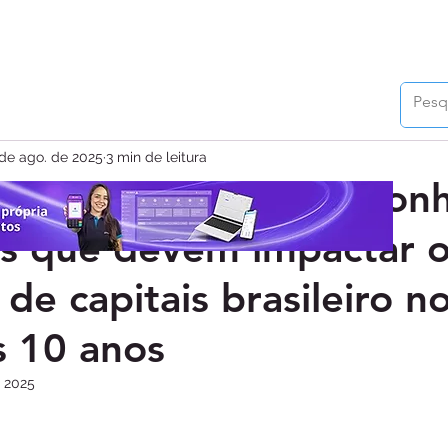
de ago. de 2025
3 min de leitura
e Futuros ANBIMA: Conh
s que devem impactar 
de capitais brasileiro n
 10 anos
e 2025