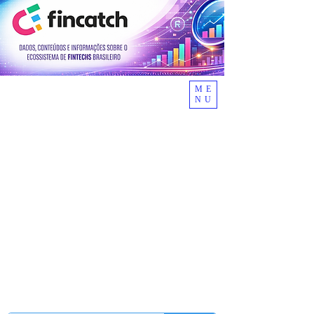
ME
NU