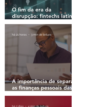
O fim da era da
disrupção: fintechs latino-
americanas passam a
priorizar a rentabilidade
há 21 horas
3 min de leitura
A importância de separar
as finanças pessoais das
finanças do negócio
há 2 dias
4 min de leitura