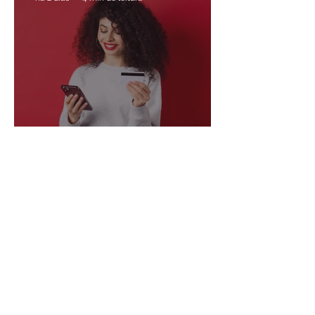
Open Finance e IA: 76%
dos consumidores cogitam
trocar de banco por
melhores serviços digitais
há 2 dias
3 min de leitura