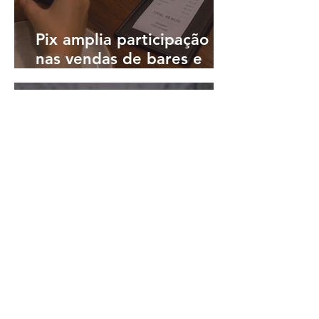
Pix amplia participação
nas vendas de bares e
restaurantes e avança em
todas as regiões do país
há 3 dias
3 min de leitura
Lemon lança no Brasil seu
cartão Visa para
pagamentos em reais e
cashback em dólares