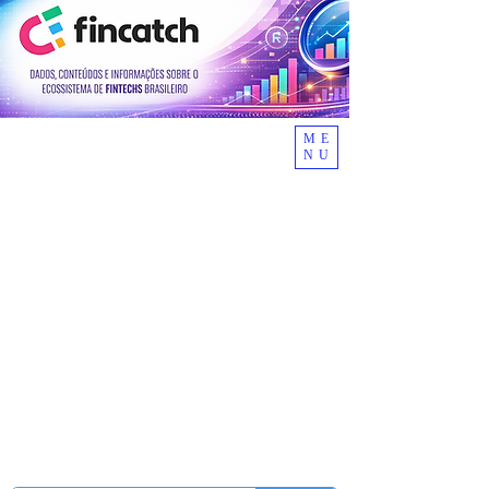
ME
NU