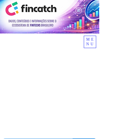
ME
NU