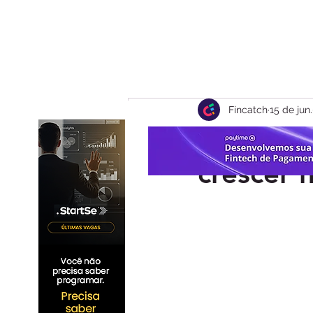
Fincatch
15 de jun.
Pagament
crescer 