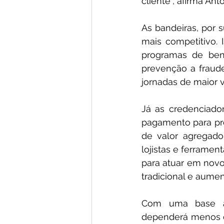
cliente”, afirma Ant
As bandeiras, por 
mais competitivo. 
programas de bene
prevenção a fraud
jornadas de maior 
Já as credenciado
pagamento para pro
de valor agregado,
lojistas e ferrame
para atuar em novos
tradicional e aume
Com uma base amp
dependerá menos da