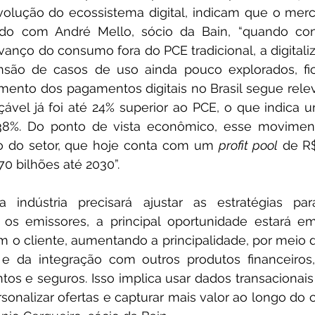
olução do ecossistema digital, indicam que o merc
rdo com André Mello, sócio da Bain, “quando con
nço do consumo fora do PCE tradicional, a digitali
ansão de casos de uso ainda pouco explorados, fic
imento dos pagamentos digitais no Brasil segue relev
vel já foi até 24% superior ao PCE, o que indica u
38%. Do ponto de vista econômico, esse movimen
o do setor, que hoje conta com um 
profit pool
 de R$
0 bilhões até 2030”.
 indústria precisará ajustar as estratégias par
 os emissores, a principal oportunidade estará em
 o cliente, aumentando a principalidade, por meio 
a e da integração com outros produtos financeiros
tos e seguros. Isso implica usar dados transacionais
rsonalizar ofertas e capturar mais valor ao longo do c