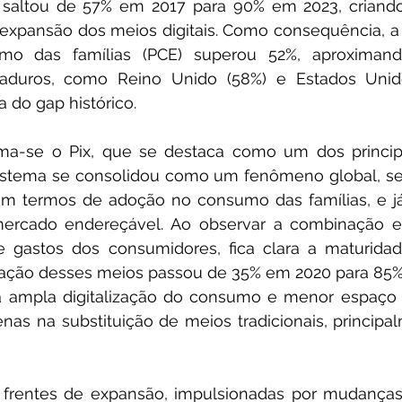
s saltou de 57% em 2017 para 90% em 2023, criando
 expansão dos meios digitais. Como consequência, a
mo das famílias (PCE) superou 52%, aproximando
duros, como Reino Unido (58%) e Estados Unido
a do gap histórico.
ma-se o Pix, que se destaca como um dos principa
sistema se consolidou como um fenômeno global, se
em termos de adoção no consumo das famílias, e já
rcado endereçável. Ao observar a combinação en
de gastos dos consumidores, fica clara a maturida
icipação desses meios passou de 35% em 2020 para 85
a ampla digitalização do consumo e menor espaço 
nas na substituição de meios tradicionais, principal
 frentes de expansão, impulsionadas por mudanças