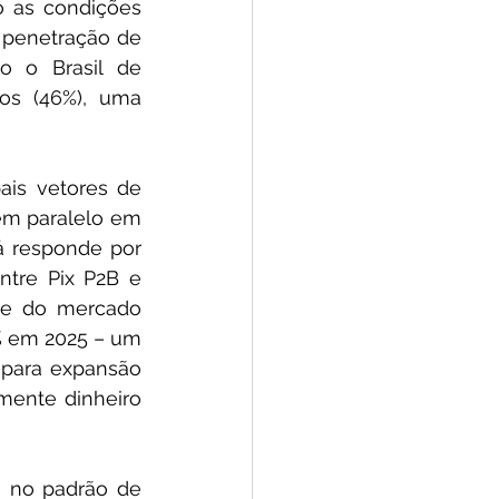
 as condições 
 penetração de 
 o Brasil de 
s (46%), uma 
is vetores de 
m paralelo em 
 responde por 
tre Pix P2B e 
de do mercado 
% em 2025 – um 
para expansão 
mente dinheiro 
 no padrão de 