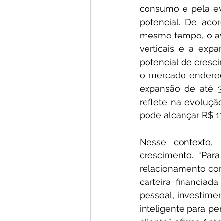
consumo e pela ev
potencial. De aco
mesmo tempo, o ava
verticais e a exp
potencial de cresc
o mercado endereçá
expansão de até 
reflete na evoluçã
pode alcançar R$ 17
Nesse contexto, a
crescimento. “Para
relacionamento com
carteira financiad
pessoal, investimen
inteligente para pe