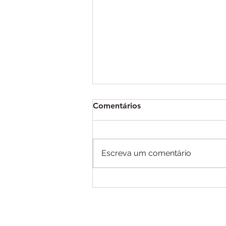
Comentários
Escreva um comentário
Com Pix superando 170
milhões de usuários, Banco
Central endurece regras
após alta de 29% nos