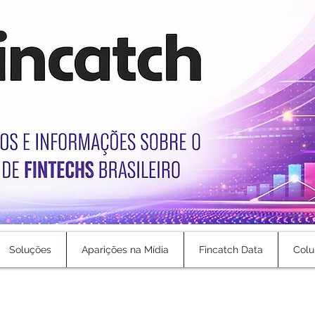
Soluções
Aparições na Mídia
Fincatch Data
Colu