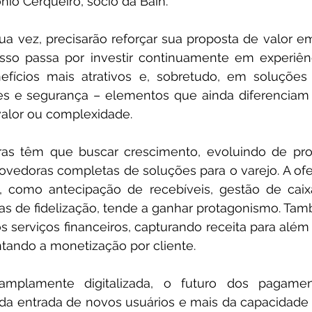
onio Cerqueiro, sócio da Bain.
sua vez, precisarão reforçar sua proposta de valor 
Isso passa por investir continuamente em experiênc
fícios mais atrativos e, sobretudo, em soluções
es e segurança – elementos que ainda diferenciam 
valor ou complexidade.
ras têm que buscar crescimento, evoluindo de pro
vedoras completas de soluções para o varejo. A ofer
 como antecipação de recebíveis, gestão de caixa,
ntas de fidelização, tende a ganhar protagonismo. Ta
 serviços financeiros, capturando receita para além 
ntando a monetização por cliente.
lamente digitalizada, o futuro dos pagament
 entrada de novos usuários e mais da capacidade d