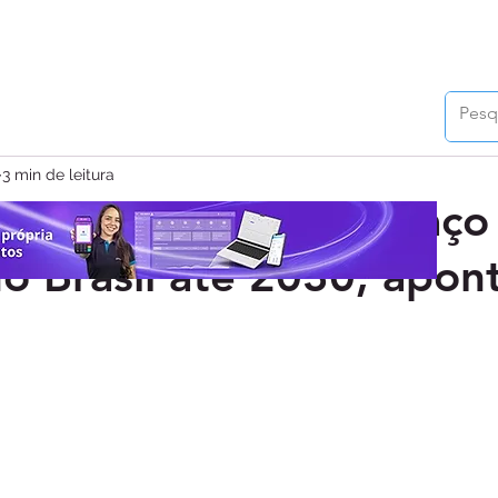
3 min de leitura
os digitais tem espaço
no Brasil até 2030, apon