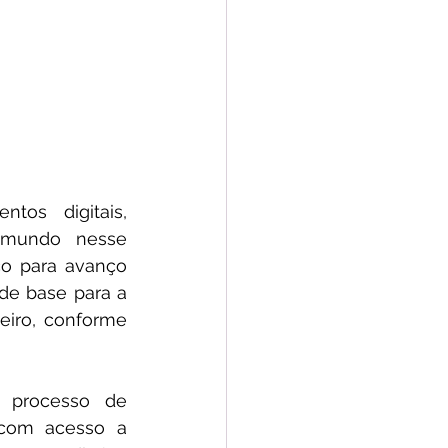
os digitais, 
mundo nesse 
o para avanço 
e base para a 
iro, conforme 
 processo de 
 com acesso a 