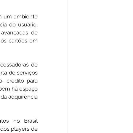
em um ambiente 
ia do usuário, 
 avançadas de 
os cartões em 
cessadoras de 
ta de serviços 
 crédito para 
mbém há espaço 
da adquirência 
os no Brasil 
os players de 