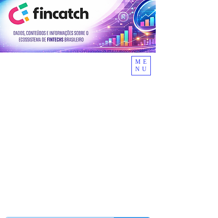
ME
NU