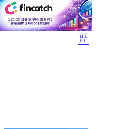
ME
NU