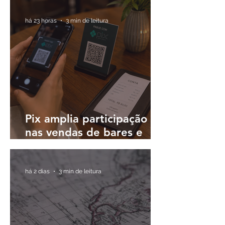
plataformas únicas para
operar em diferentes
há 23 horas
3 min de leitura
países
Pix amplia participação
nas vendas de bares e
restaurantes e avança em
todas as regiões do país
há 2 dias
3 min de leitura