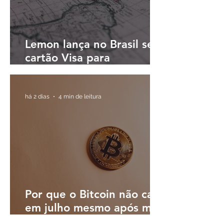
Lemon lança no Brasil seu
cartão Visa para
pagamentos em reais e
cashback em dólares
digitais
há 2 dias
4 min de leitura
Por que o Bitcoin não caiu
em julho mesmo após mês
turbulento; o que esperar