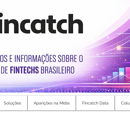
Soluções
Aparições na Mídia
Fincatch Data
Colu