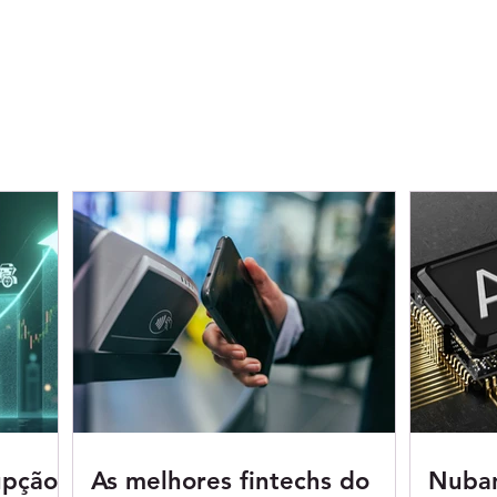
upção:
As melhores fintechs do
Nuban