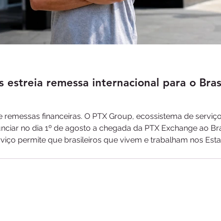
s estreia remessa internacional para o Bras
e remessas financeiras. O PTX Group, ecossistema de serviç
nciar no dia 1º de agosto a chegada da PTX Exchange ao Bra
erviço permite que brasileiros que vivem e trabalham nos Es
ápida, transparente e sem burocracia direto pelo aplicativ
 maioria das t