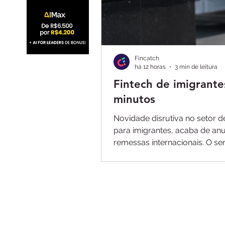
Fincatch
há 12 horas
3 min de leitura
Fintech de imigrante
minutos
Novidade disrutiva no setor d
para imigrantes, acaba de anu
remessas internacionais. O s
dinheiro para casa de forma r
atendimento em português e a