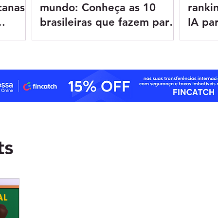
canas
mundo: Conheça as 10
ranki
brasileiras que fazem parte
IA pa
da lista
ts