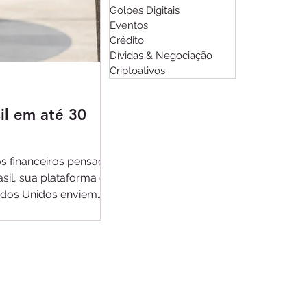
Golpes Digitais
Eventos
Crédito
Dívidas & Negociação
Criptoativos
Fincatch
há 12 horas
2 min de leitura
il em até 30
O fim da era da disrupção:
rentabilidade
os financeiros pensado
O ecossistema de fintechs da América
sil, sua plataforma de
marcada pela maturidade e pela busc
tados Unidos enviem
bancária de 54% em 2017 para 73% em 
o ou pelo WhatsApp, com
era do capital barato, os investime
com um critério muito mais rigoroso: 