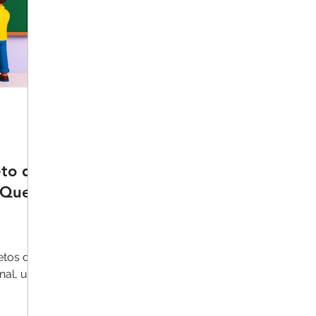
eto de
 Que
etos de
inal, uma
 um